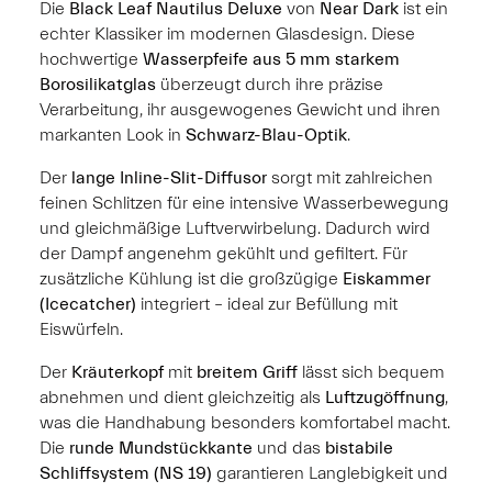
Die
Black Leaf Nautilus Deluxe
von
Near Dark
ist ein
echter Klassiker im modernen Glasdesign. Diese
hochwertige
Wasserpfeife aus 5 mm starkem
Borosilikatglas
überzeugt durch ihre präzise
Verarbeitung, ihr ausgewogenes Gewicht und ihren
markanten Look in
Schwarz-Blau-Optik
.
Der
lange Inline-Slit-Diffusor
sorgt mit zahlreichen
feinen Schlitzen für eine intensive Wasserbewegung
und gleichmäßige Luftverwirbelung. Dadurch wird
der Dampf angenehm gekühlt und gefiltert. Für
zusätzliche Kühlung ist die großzügige
Eiskammer
(Icecatcher)
integriert – ideal zur Befüllung mit
Eiswürfeln.
Der
Kräuterkopf
mit
breitem Griff
lässt sich bequem
abnehmen und dient gleichzeitig als
Luftzugöffnung
,
was die Handhabung besonders komfortabel macht.
Die
runde Mundstückkante
und das
bistabile
Schliffsystem (NS 19)
garantieren Langlebigkeit und