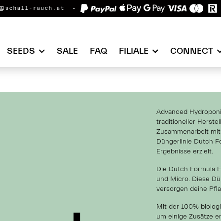
@schall-rauch.at
SEEDS
SALE
FAQ
FILIALE
CONNECT
Advanced Hydroponic
traditioneller Herst
Zusammenarbeit mit 
Düngerlinie Dutch F
Ergebnisse erzielt.
Die Dutch Formula F
und Micro. Diese Dü
versorgen deine Pfl
Mit der 100% biolog
um einige Zusätze e