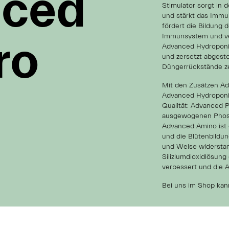
ced
ced
ced
Stimulator sorgt in
und stärkt das Imm
fördert die Bildung 
ro
ro
ro
Immunsystem und ve
Advanced Hydroponic
und zersetzt abgest
Düngerrückstände ze
Mit den Zusätzen Ad
Advanced Hydroponic
Qualität: Advanced P
ausgewogenen Phosph
Advanced Amino ist e
und die Blütenbildu
und Weise widerstand
Siliziumdioxidlösung
verbessert und die 
Bei uns im Shop kan