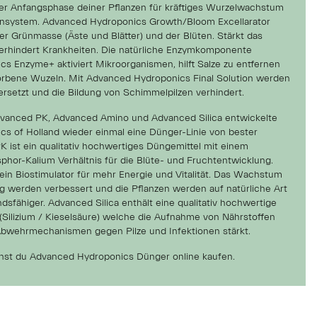
 der Anfangsphase deiner Pflanzen für kräftiges Wurzelwachstum
unsystem. Advanced Hydroponics Growth/Bloom Excellarator
der Grünmasse (Äste und Blätter) und der Blüten. Stärkt das
rhindert Krankheiten. Die natürliche Enzymkomponente
s Enzyme+ aktiviert Mikroorganismen, hilft Salze zu entfernen
orbene Wuzeln. Mit Advanced Hydroponics Final Solution werden
rsetzt und die Bildung von Schimmelpilzen verhindert.
vanced PK, Advanced Amino und Advanced Silica entwickelte
s of Holland wieder einmal eine Dünger-Linie von bester
K ist ein qualitativ hochwertiges Düngemittel mit einem
or-Kalium Verhältnis für die Blüte- und Fruchtentwicklung.
in Biostimulator für mehr Energie und Vitalität. Das Wachstum
ng werden verbessert und die Pflanzen werden auf natürliche Art
sfähiger. Advanced Silica enthält eine qualitativ hochwertige
 (Silizium / Kieselsäure) welche die Aufnahme von Nährstoffen
Abwehrmechanismen gegen Pilze und Infektionen stärkt.
nst du Advanced Hydroponics Dünger online kaufen.