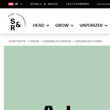
AT
SCHALL & RAUCH
+43732908086
online
HEAD
GROW
VAPORIZER
STARTSEITE
GROW
DÜNGER & ZUSÄTZE
ADVANCED HYDRO