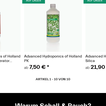
AUF LAGER
AUF LAGER
t)
(Paket)
 of Holland
Advanced Hydroponics of Holland
Advanced Hy
erator
PK
Silica
estimulator
7,50 €
*
21,90
ab
ab
ARTIKEL 1 - 10 VON 10
Warum Schall & Rauch?