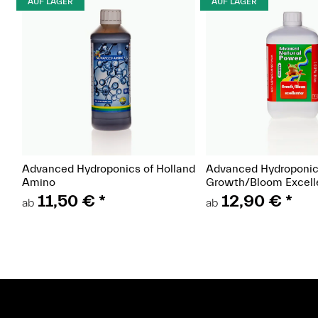
AUF LAGER
AUF LAGER
(Paket)
(Pake
Advanced Hydroponics of Holland
Advanced Hydroponics
Amino
Growth/Bloom Excell
Wachstums- und Blüt
11,50 €
*
12,90 €
*
ab
ab