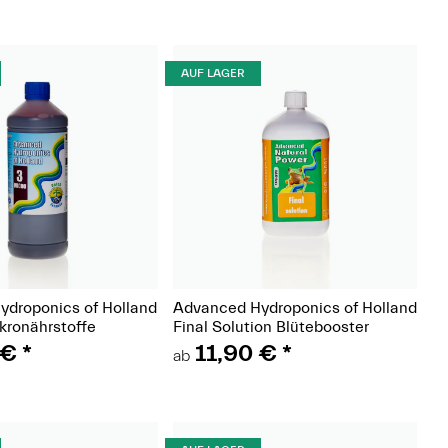
AUF LAGER
(Paket)
(Paket)
droponics of Holland
Advanced Hydroponics of Holland
kronährstoffe
Final Solution Blütebooster
 €
*
11,90 €
*
ab