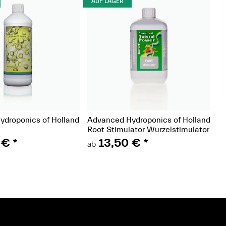
AUF LAGER
(Paket)
(Paket)
droponics of Holland
Advanced Hydroponics of Holland
Root Stimulator Wurzelstimulator
 €
*
13,50 €
*
ab