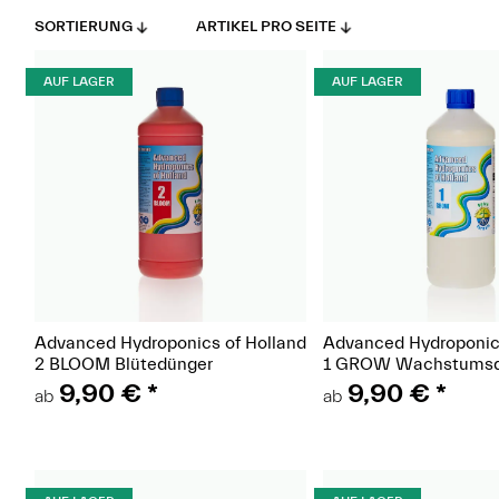
SORTIERUNG
ARTIKEL PRO SEITE
AUF LAGER
AUF LAGER
(Paket)
(Pake
Advanced Hydroponics of Holland
Advanced Hydroponics
2 BLOOM Blütedünger
1 GROW Wachstumsd
9,90 €
*
9,90 €
*
ab
ab