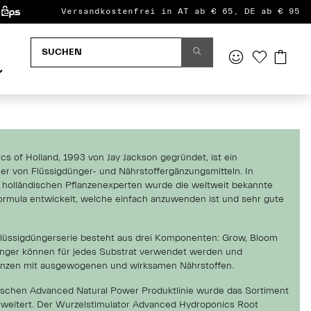
Versandkostenfrei in AT ab € 65, DE ab € 95
s of Holland, 1993 von Jay Jackson gegründet, ist ein
eller von Flüssigdünger- und Nährstoffergänzungsmitteln. In
holländischen Pflanzenexperten wurde die weltweit bekannte
ormula entwickelt, welche einfach anzuwenden ist und sehr gute
lüssigdüngerserie besteht aus drei Komponenten: Grow, Bloom
nger können für jedes Substrat verwendet werden und
anzen mit ausgewogenen und wirksamen Nährstoffen.
ischen Advanced Natural Power Produktlinie wurde das Sortiment
rweitert. Der Wurzelstimulator Advanced Hydroponics Root