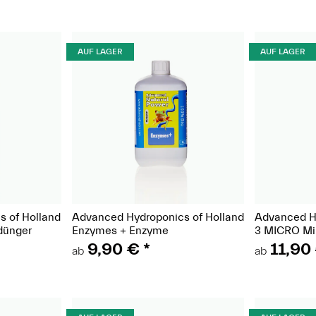
AUF LAGER
AUF LAGER
t)
(Paket)
 of Holland
Advanced Hydroponics of Holland
Advanced Hy
ünger
Enzymes + Enzyme
3 MICRO Mi
9,90 €
*
11,90
ab
ab