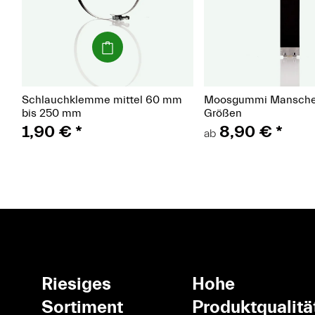
(Paket)
(Pake
Schlauchklemme mittel 60 mm
Moosgummi Manschet
bis 250 mm
Größen
1,90 €
*
8,90 €
*
ab
Riesiges
Hohe
Sortiment
Produktqualitä