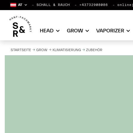
AT
SCHALL & RAUCH
+43732908086
online
HEAD
GROW
VAPORIZER
STARTSEITE
GROW
KLIMATISIERUNG
ZUBEHÖR