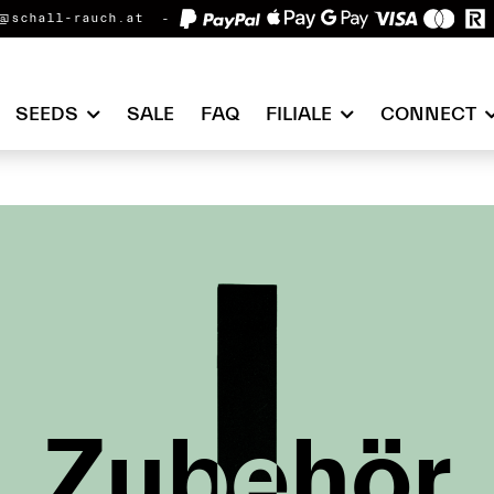
@schall-rauch.at
SEEDS
SALE
FAQ
FILIALE
CONNECT
Zubehör
Zubehör
Zubehör