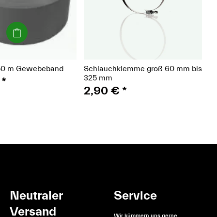
(Paket)
(Paket)
 50 m Gewebeband
Schlauchklemme groß 60 mm bis
325 mm
€
*
2,90 €
*
Neutraler
Service
Versand
Wir kümmern uns gerne