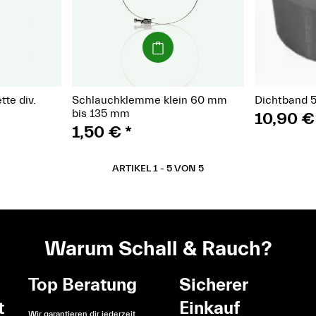
(Paket)
t)
te div.
Schlauchklemme klein 60 mm
Dichtband
bis 135 mm
10,90 
1,50 €
*
ARTIKEL 1 - 5 VON 5
Warum Schall & Rauch?
Top Beratung
Sicherer
t
Einkauf
Wir garantieren dir jederzeit