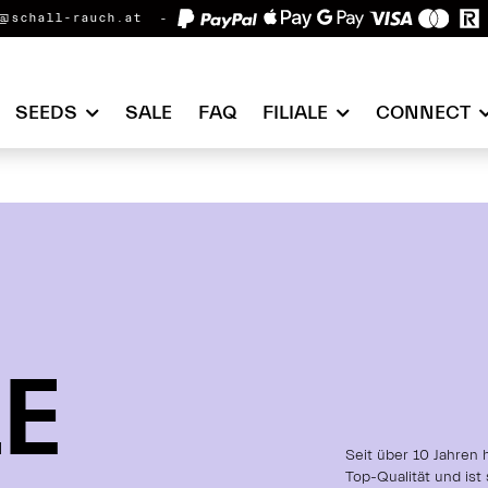
@schall-rauch.at
SEEDS
SALE
FAQ
FILIALE
CONNECT
E
E
E
Seit über 10 Jahren
Top-Qualität und ist