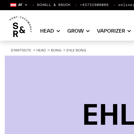
AT
SCHALL & RAUCH
+43732908086
online
HEAD
GROW
VAPORIZER
STARTSEITE
HEAD
BONG
EHLE BONG
EHL
EHL
EHL