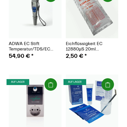
ADWA EC Stift
Eichflüssigkeit EC
Temperatur/TDS/EC
12880µS 20ml
AD32
Milwaukee
54,90 €
*
2,50 €
*
(Paket)
(Paket)
AUF LAGER
AUF LAGER