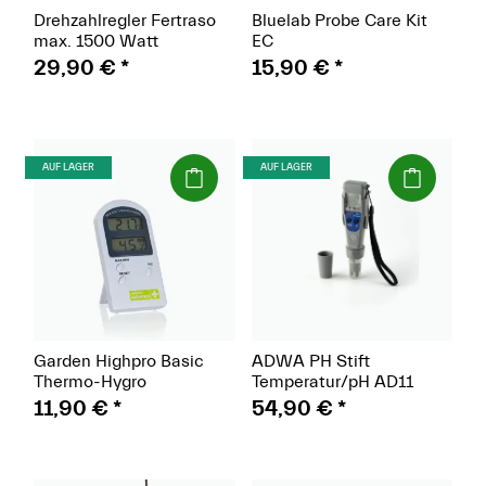
Drehzahlregler Fertraso
Bluelab Probe Care Kit
max. 1500 Watt
EC
29,90 €
*
15,90 €
*
(Paket)
(Paket)
AUF LAGER
AUF LAGER
Garden Highpro Basic
ADWA PH Stift
Thermo-Hygro
Temperatur/pH AD11
11,90 €
*
54,90 €
*