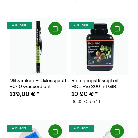
(Paket)
(Paket)
AUF LAGER
AUF LAGER
Milwaukee EC Messgerät
Reinigungsflüssigkeit
EC40 wasserdicht
HCL-Pro 300 ml GIB
Industries
139,00 €
*
10,90 €
*
36,33 € pro 1 l
(Paket)
(Paket)
AUF LAGER
AUF LAGER