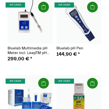
(Paket)
(Paket)
AUF LAGER
AUF LAGER
Bluelab Multimedia pH
Bluelab pH Pen
Meter incl. LeapTM pH
144,90 €
*
Sonde
299,00 €
*
(Paket)
(Paket)
AUF LAGER
AUF LAGER