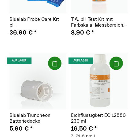
Bluelab Probe Care Kit
T.A. pH Test Kit mit
pH
Farbskala, Messbereich
pH 4,0 - ph 8,5, 30 ml,
36,90 €
*
8,90 €
*
reicht für 500 Tests
(Paket)
(Paket)
AUF LAGER
AUF LAGER
Bluelab Truncheon
Eichflüssigkeit EC 12880
Batteriedeckel
230 ml
5,90 €
*
16,50 €
*
71,74 € pro 1 l