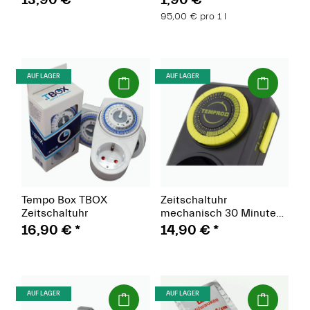
95,00 € pro 1 l
(Paket)
(Paket)
AUF LAGER
AUF LAGER
Tempo Box TBOX
Zeitschaltuhr
Zeitschaltuhr
mechanisch 30 Minuten
Intervall GHP
16,90 €
*
14,90 €
*
(Paket)
(Paket)
AUF LAGER
AUF LAGER