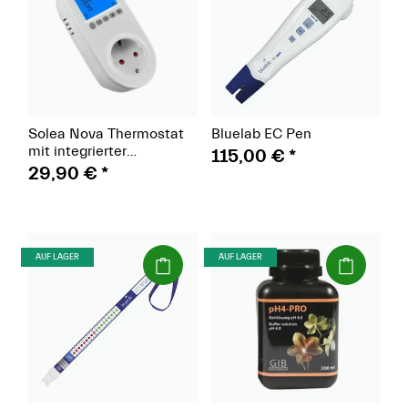
Solea Nova Thermostat
Bluelab EC Pen
mit integrierter
115,00 €
*
Temperaturfühler
29,90 €
*
(Paket)
(Paket)
AUF LAGER
AUF LAGER