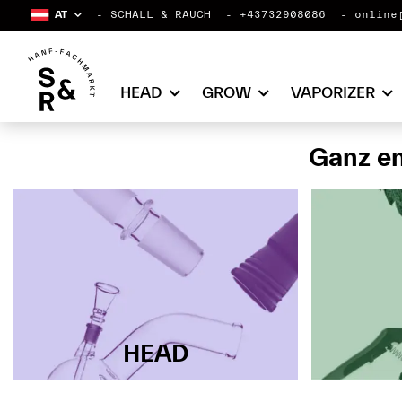
AT
SCHALL & RAUCH
+43732908086
online
HEAD
GROW
VAPORIZER
Ganz en