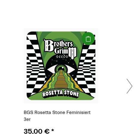
(Paket)
BGS Rosetta Stone Feminisiert
3er
35,00 €
*