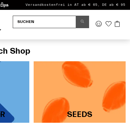
Versandkostenfrei in AT ab € 65, DE ab € 95
uch Shop