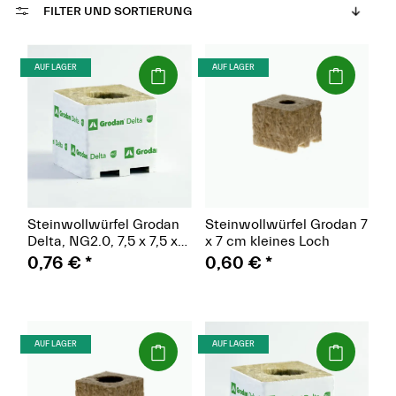
FILTER UND SORTIERUNG
(Paket)
(Paket)
AUF LAGER
AUF LAGER
Steinwollwürfel Grodan
Steinwollwürfel Grodan 7
Delta, NG2.0, 7,5 x 7,5 x
x 7 cm kleines Loch
6,5 cm, kleines Loch
0,76 €
*
0,60 €
*
(Paket)
(Paket)
AUF LAGER
AUF LAGER