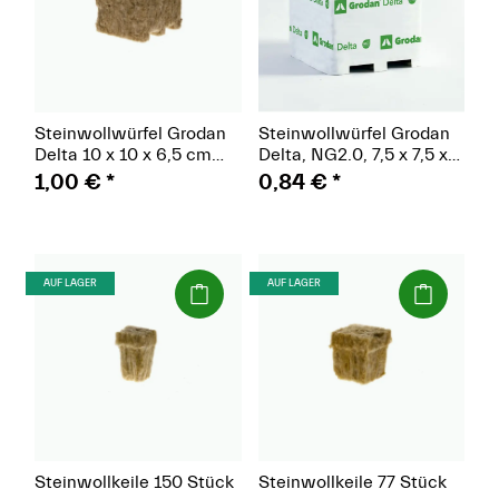
Steinwollwürfel Grodan
Steinwollwürfel Grodan
Delta 10 x 10 x 6,5 cm
Delta, NG2.0, 7,5 x 7,5 x
großes Loch
6,5 cm, großes Loch
1,00 €
*
0,84 €
*
(Paket)
(Paket)
AUF LAGER
AUF LAGER
Steinwollkeile 150 Stück
Steinwollkeile 77 Stück