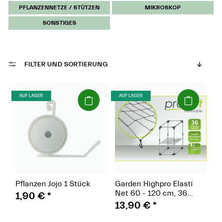
PFLANZENNETZE / STÜTZEN
MIKROSKOP
SONSTIGES
FILTER UND SORTIERUNG
(Paket)
(Paket)
AUF LAGER
AUF LAGER
Pflanzen Jojo 1 Stück
Garden Highpro Elasti
Net 60 - 120 cm, 36
1,90 €
*
Netzfelder
13,90 €
*