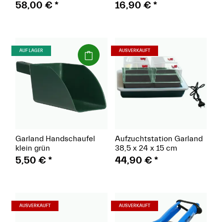
Netzfelder
58,00 €
*
16,90 €
*
(Paket)
(Paket)
AUF LAGER
AUSVERKAUFT
Garland Handschaufel
Aufzuchtstation Garland
klein grün
38,5 x 24 x 15 cm
5,50 €
*
44,90 €
*
(Paket)
(Paket)
AUSVERKAUFT
AUSVERKAUFT