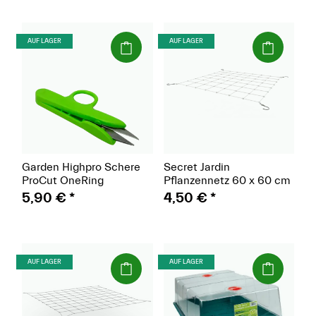
(Paket)
(Paket)
AUF LAGER
AUF LAGER
Garden Highpro Schere
Secret Jardin
ProCut OneRing
Pflanzennetz 60 x 60 cm
5,90 €
*
4,50 €
*
(Paket)
(Paket)
AUF LAGER
AUF LAGER