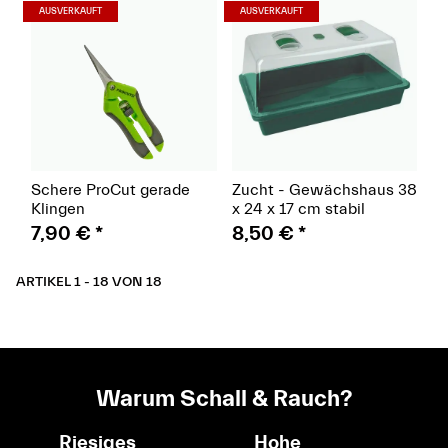
(Paket)
(Paket)
AUSVERKAUFT
AUSVERKAUFT
Schere ProCut gerade
Zucht - Gewächshaus 38
Klingen
x 24 x 17 cm stabil
7,90 €
*
8,50 €
*
ARTIKEL 1 - 18 VON 18
Warum Schall & Rauch?
Riesiges
Hohe