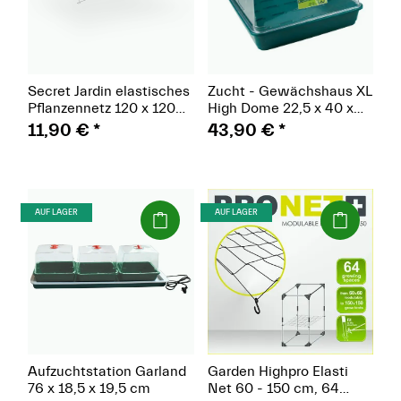
Secret Jardin elastisches
Zucht - Gewächshaus XL
Pflanzennetz 120 x 120
High Dome 22,5 x 40 x
cm
58 cm
11,90 €
*
43,90 €
*
(Paket)
(Paket)
AUF LAGER
AUF LAGER
Aufzuchtstation Garland
Garden Highpro Elasti
76 x 18,5 x 19,5 cm
Net 60 - 150 cm, 64