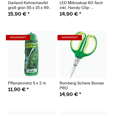
Garland Kehrschaufel
LED Mikroskop 60-fach
groß grün 55 x 15 x 49
inkl. Handy-Clip-
cm
Halterung
15,90 €
*
14,90 €
*
(Paket)
(Paket)
AUSVERKAUFT
AUSVERKAUFT
Pflanzennetz 5 x 2 m
Romberg Schere Bonsai
PRO
11,90 €
*
14,90 €
*