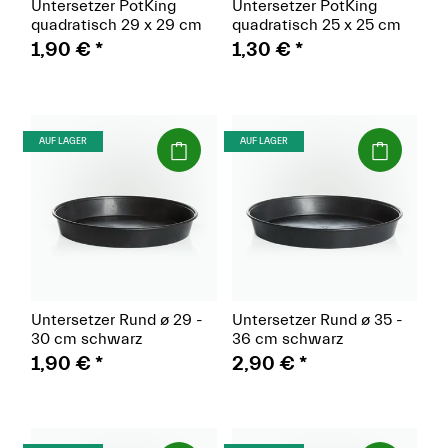
Untersetzer PotKing
Untersetzer PotKing
unverzichtbares Werkzeug für jeden Indoor-Züchter, der
quadratisch 29 x 29 cm
quadratisch 25 x 25 cm
Wert auf eine effiziente Bewässerung, den Schutz seiner
1,90 €
*
1,30 €
*
Anbauflächen und das Wohlbefinden seiner Pflanzen legt.
Ihre Vielseitigkeit und praktische Anwendung machen sie zu
einem unverzichtbaren Bestandteil jeder Indoor-
Anbauausrüstung.
(Paket)
(Paket)
AUF LAGER
AUF LAGER
Untersetzer Rund ø 29 -
Untersetzer Rund ø 35 -
30 cm schwarz
36 cm schwarz
1,90 €
*
2,90 €
*