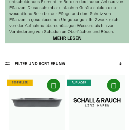
entscheidendes Element im Bereich des Indoor-Anbaus von
Pflanzen. Diese scheinbar einfachen Geräte spielen eine
wesentliche Rolle bei der Pflege und dem Schutz von
Pflanzen in geschlossenen Umgebungen. Ihr Zweck reicht
von der Aufnahme überschüssigen Wassers bis hin zur
Verhinderung von Schäden an Oberflächen und Böden.
In einem Indoor-Anbauszenario sind Untersetzer
MEHR LESEN
unverzichtbar, um ein sauberes und geordnetes Umfeld zu
gewährleisten. Sie fangen das Wasser auf, das beim Gießen
der Pflanzen entweichen kann, und verhindern so Schäden
an Möbeln, Böden oder anderen Oberflächen. Gleichzeitig
FILTER UND SORTIERUNG
ermöglichen sie eine effiziente Bewässerung, da
überschüssiges Wasser leicht abfließen kann, während die
Pflanzen dennoch Zugang zu Feuchtigkeit haben.
(Paket)
(Paket)
BESTSELLER
AUF LAGER
Die Auswahl des richtigen Untersetzers ist von
entscheidender Bedeutung, da verschiedene Pflanzen
unterschiedliche Anforderungen haben. Einige benötigen
möglicherweise eine tiefere Basis, um mehr Wasser zu
halten, während andere von einer erhöhten Luftzirkulation
profitieren. Die Materialwahl ist ebenfalls wichtig, da sie die
Haltbarkeit, Wasserbeständigkeit und ästhetischen
Eigenschaften beeinflusst.
Insgesamt sind Untersetzer ein unauffälliges, aber