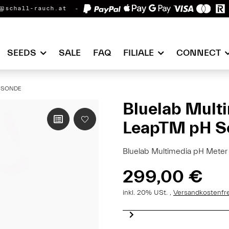
@schall-rauch.at
SEEDS
SALE
FAQ
FILIALE
CONNECT
H SONDE
Bluelab Multi
LeapTM pH S
Bluelab Multimedia pH Meter
299,00 €
inkl. 20% USt. ,
Versandkostenfr