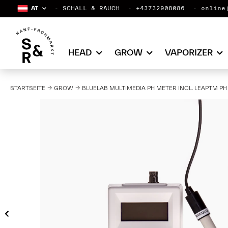
AT
SCHALL & RAUCH
+43732908086
online
HEAD
GROW
VAPORIZER
STARTSEITE
GROW
BLUELAB MULTIMEDIA PH METER INCL. LEAPTM P