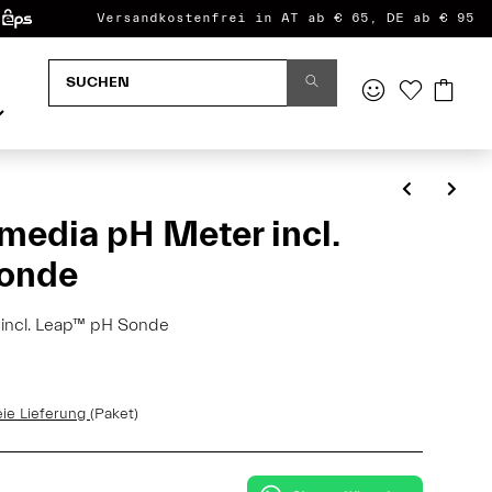
Versandkostenfrei in AT ab € 65, DE ab € 95
media pH Meter incl.
onde
 incl. Leap™ pH Sonde
eie Lieferung
(Paket)