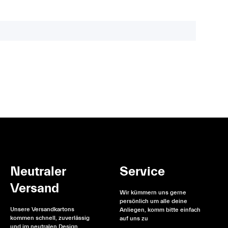
Neutraler
Service
Versand
Wir kümmern uns gerne
persönlich um alle deine
Unsere Versandkartons
Anliegen, komm bitte einfach
kommen schnell, zuverlässig
auf uns zu
und im neutralen Design