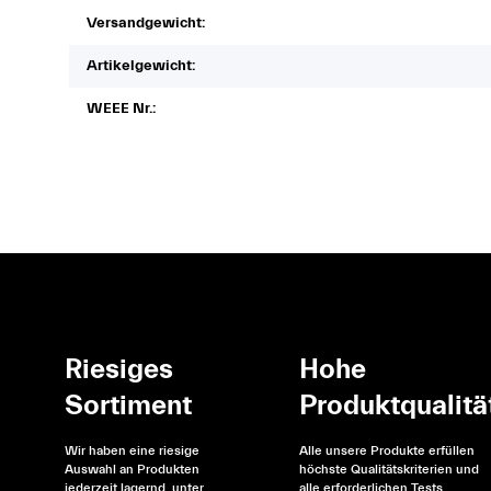
Versandgewicht:
Artikelgewicht:
WEEE Nr.:
Riesiges
Hohe
Sortiment
Produktqualitä
Wir haben eine riesige
Alle unsere Produkte erfüllen
Auswahl an Produkten
höchste Qualitätskriterien und
jederzeit lagernd, unter
alle erforderlichen Tests