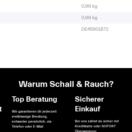
0,99 kg
0,99
kg
DE45901872
Warum Schall & Rauch?
Top Beratung
Sicherer
t
Einkauf
Wir garantieren dir jederzeit
erstklassige Beratung,
Bei uns zahlst du sicher mit
entweder persönlich, via
Kreditkarte oder SOFORT
Telefon oder E-Mail
Überweisung