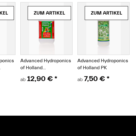
(Paket)
(Paket)
KEL
ZUM ARTIKEL
ZUM ARTIKEL
ponics
Advanced Hydroponics
Advanced Hydroponics
of Holland
of Holland PK
oster
Growth/Bloom
12,90 €
*
7,50 €
*
ab
ab
Excellerator
Wachstums- und
Blütestimulator