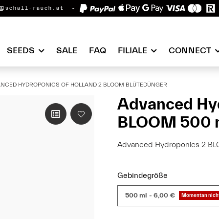
@schall-rauch.at
SEEDS
SALE
FAQ
FILIALE
CONNECT
NCED HYDROPONICS OF HOLLAND 2 BLOOM BLÜTEDÜNGER
Advanced Hyd
BLOOM 500 
Advanced Hydroponics 2 BL
Gebindegröße
500 ml
- 6,00 €
Momentan nicht