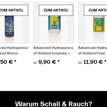
et)
(Paket)
(Paket)
ZUM ARTIKEL
ZUM ARTIKEL
ZUM ARTI
ced Hydroponics
Advanced Hydroponics
Advanced Hydro
land Amino
of Holland Enzymes +
of Holland Final
Enzyme
Solution Blütebo
,50 €
*
9,90 €
*
11,90 €
*
ab
ab
Warum Schall & Rauch?