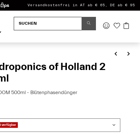
Versandkostenfrei in AT ab € 65, DE ab € 95
roponics of Holland 2
ml
OOM 500ml - Blütenphasendünger
 verfügbar