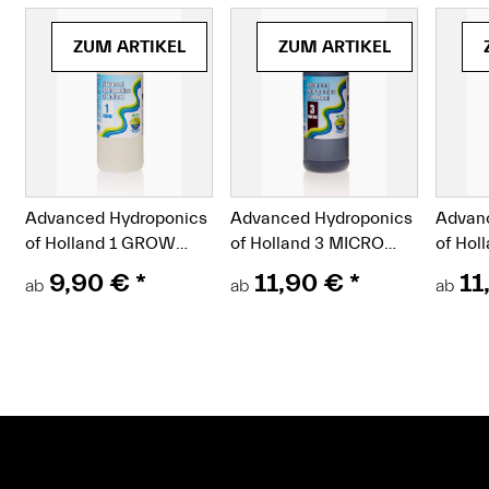
(Paket)
(Paket)
(Pak
ZUM ARTIKEL
ZUM ARTIKEL
s
Advanced Hydroponics
Advanced Hydroponics
Advan
of Holland 1 GROW
of Holland 3 MICRO
of Hol
Wachstumsdünger
Mikronährstoffe
9,90 €
*
11,90 €
*
11
ab
ab
ab