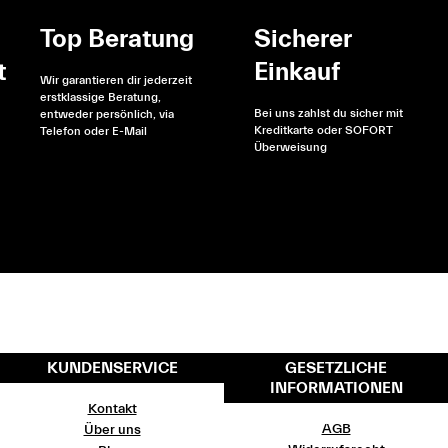
Top Beratung
Sicherer
t
Einkauf
Wir garantieren dir jederzeit
erstklassige Beratung,
Bei uns zahlst du sicher mit
entweder persönlich, via
Kreditkarte oder SOFORT
Telefon oder E-Mail
Überweisung
KUNDENSERVICE
GESETZLICHE
INFORMATIONEN
Kontakt
AGB
Über uns