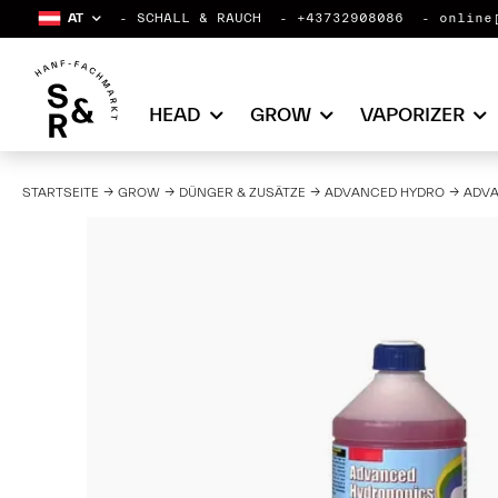
AT
SCHALL & RAUCH
+43732908086
online
HEAD
GROW
VAPORIZER
STARTSEITE
GROW
DÜNGER & ZUSÄTZE
ADVANCED HYDRO
ADVA