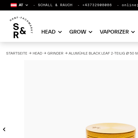
AT
SCHALL & RAUCH
+43732908086
online
HEAD
GROW
VAPORIZER
STARTSEITE
HEAD
GRINDER
ALUMÜHLE BLACK LEAF 2-TEILIG Ø 50