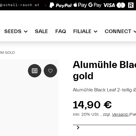
@schall-rauch.at
SEEDS
SALE
FAQ
FILIALE
CONNECT
 MM GOLD
Alumühle Blac
gold
Alumühle Black Leaf 2-teilig
14,90 €
inkl. 20% USt. , zzgl.
Versand
(Pa