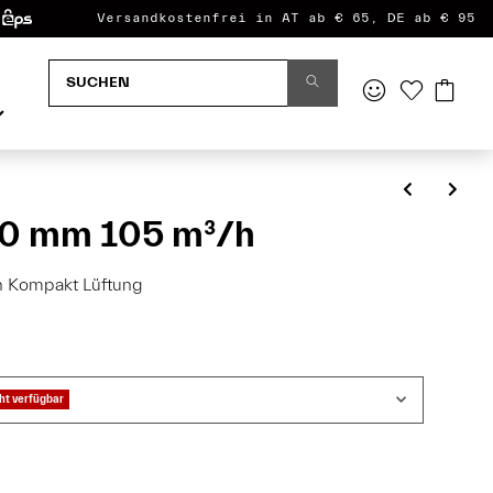
Versandkostenfrei in AT ab € 65, DE ab € 95
100 mm 105 m³/h
/h Kompakt Lüftung
t verfügbar