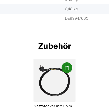
0,48
kg
DE93947660
Zubehör
(Paket)
Netzstecker mit 1,5 m