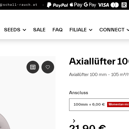
@schall-rauch.at
SEEDS
SALE
FAQ
FILIALE
CONNECT
Axiallüfter 
Axiallüfter 100 mm - 105 m³
Anscluss
100mm
+ 6,00 €
Momentan nich
21,90 €