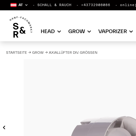
AT
SCHALL & RAUCH
+43732908086
online
HEAD
GROW
VAPORIZER
STARTSEITE
GROW
AXIALLÜFTER DIV. GRÖSSEN