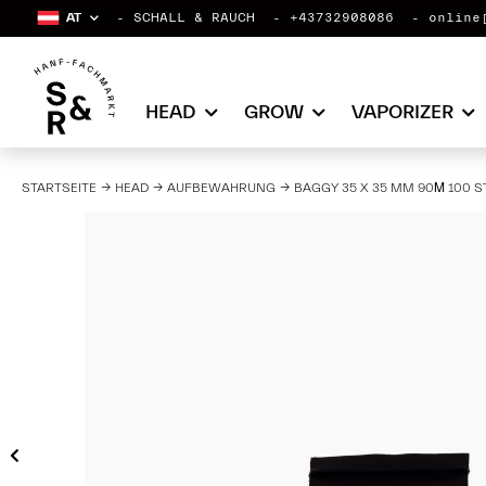
AT
SCHALL & RAUCH
+43732908086
online
HEAD
GROW
VAPORIZER
STARTSEITE
HEAD
AUFBEWAHRUNG
BAGGY 35 X 35 MM 90Μ 100 