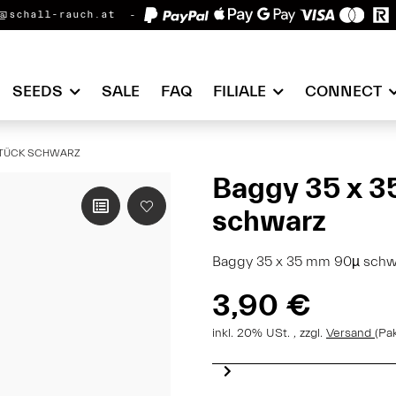
@schall-rauch.at
SEEDS
SALE
FAQ
FILIALE
CONNECT
STÜCK SCHWARZ
Baggy 35 x 3
schwarz
Baggy 35 x 35 mm 90µ schw
3,90 €
inkl. 20% USt. , zzgl.
Versand
(Pa