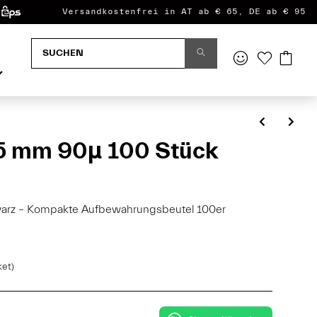
Versandkostenfrei in AT ab € 65, DE ab € 95
5 mm 90µ 100 Stück
arz – Kompakte Aufbewahrungsbeutel 100er
ket)