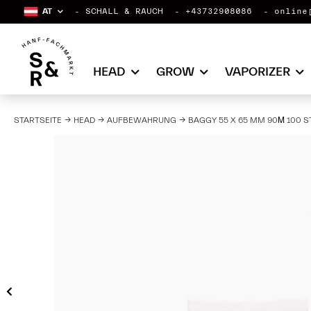
AT
SCHALL & RAUCH
+43732908086
online
HEAD
GROW
VAPORIZER
STARTSEITE
HEAD
AUFBEWAHRUNG
BAGGY 55 X 65 MM 90Μ 100 