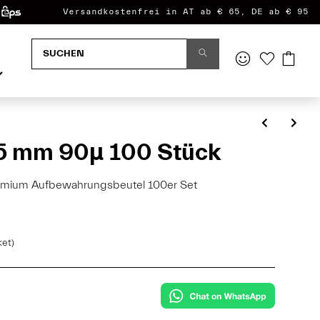
Versandkostenfrei in AT ab € 65, DE ab € 95
5 mm 90µ 100 Stück
emium Aufbewahrungsbeutel 100er Set
ket)