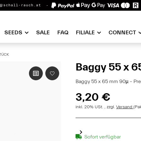
@schall-rauch.at
SEEDS
SALE
FAQ
FILIALE
CONNECT
STÜCK
Baggy 55 x 6
Baggy 55 x 65 mm 90µ – Pr
3,20 €
inkl. 20% USt. , zzgl.
Versand
(Pa
Sofort verfügbar