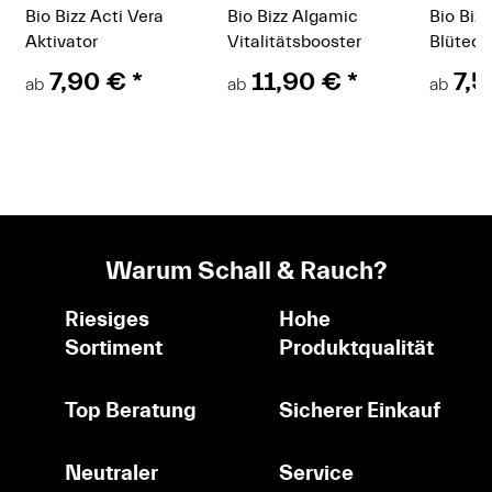
Bio Bizz Acti Vera
Bio Bizz Algamic
Bio Biz
Aktivator
Vitalitätsbooster
Blütedü
7,90 €
*
11,90 €
*
7,
ab
ab
ab
Warum Schall & Rauch?
Riesiges
Hohe
Sortiment
Produktqualität
Top Beratung
Sicherer Einkauf
Neutraler
Service