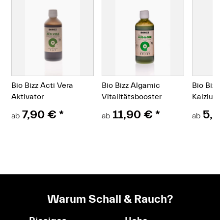
g
Bio Bizz Acti Vera
Bio Bizz Algamic
Bio Biz
Aktivator
Vitalitätsbooster
Kalziu
7,90 €
*
11,90 €
*
5,
ab
ab
ab
Warum Schall & Rauch?