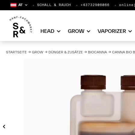
AT
SCHALL & RAUCH
+43732908086
online
HEAD
GROW
VAPORIZER
STARTSEITE
GROW
DÜNGER & ZUSÄTZE
BIOCANNA
CANNA BIO 