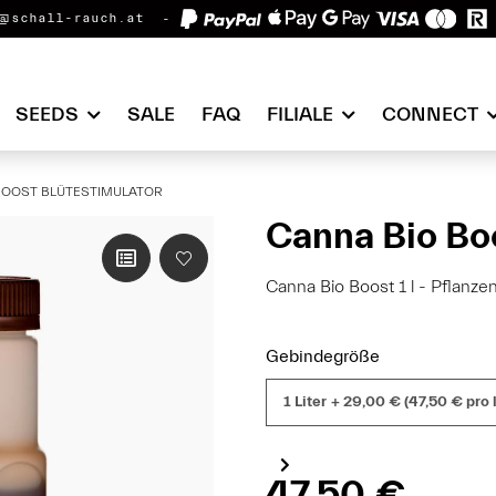
@schall-rauch.at
SEEDS
SALE
FAQ
FILIALE
CONNECT
BOOST BLÜTESTIMULATOR
Canna Bio Boo
Canna Bio Boost 1 l - Pflanz
Gebindegröße
1 Liter
+ 29,00 € (47,50 € pro l
47,50 €