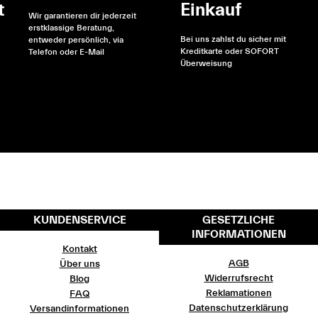
t
Einkauf
Wir garantieren dir jederzeit
erstklassige Beratung,
Bei uns zahlst du sicher mit
entweder persönlich, via
Kreditkarte oder SOFORT
Telefon oder E-Mail
Überweisung
KUNDENSERVICE
GESETZLICHE
INFORMATIONEN
Kontakt
AGB
Über uns
Widerrufsrecht
Blog
Reklamationen
FAQ
Datenschutzerklärung
Versandinformationen