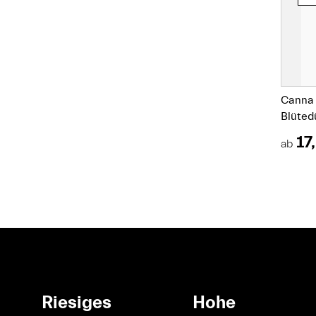
Canna 
Blüted
17
ab
Riesiges
Hohe