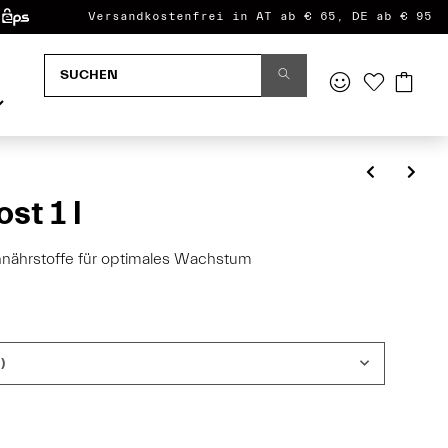
Versandkostenfrei in AT ab € 65, DE ab € 95
st 1 l
ennährstoffe für optimales Wachstum
)