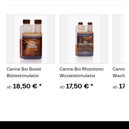
Canna Bio Boost
Canna Bio Rhizotonic
Canna 
Blütestimulator
Wurzelstimulator
Wachst
18,50 €
*
17,50 €
*
17
ab
ab
ab