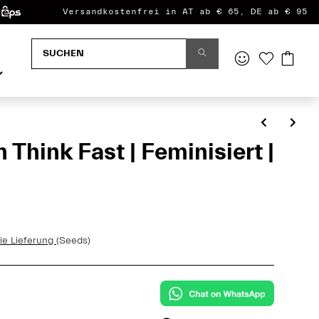
Versandkostenfrei in AT ab € 65, DE ab € 95
Think Fast | Feminisiert |
ie Lieferung
(Seeds)