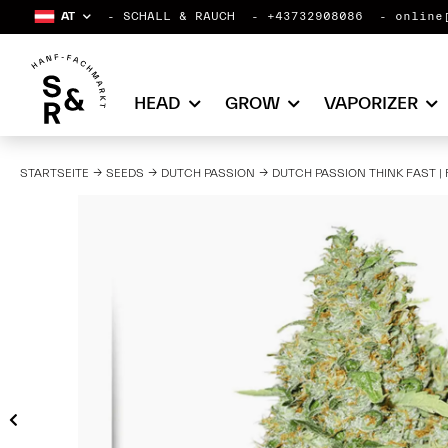
AT
SCHALL & RAUCH
+43732908086
online
HEAD
GROW
VAPORIZER
STARTSEITE
SEEDS
DUTCH PASSION
DUTCH PASSION THINK FAST | 