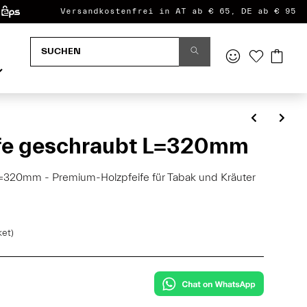
Versandkostenfrei in AT ab € 65, DE ab € 95
fe geschraubt L=320mm
=320mm - Premium-Holzpfeife für Tabak und Kräuter
ket)