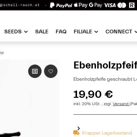
@schall-rauch.at
SEEDS
SALE
FAQ
FILIALE
CONNECT
MM
Ebenholzpfei
Ebenholzpfeife geschraubt L
19,90 €
inkl. 20% USt. , zzgl.
Versand
(Pa
Knapper Lagerbestand