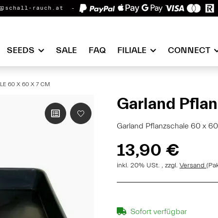
@schall-rauch.at
SEEDS
SALE
FAQ
FILIALE
CONNECT
E 60 X 60 X 7 CM
Garland Pflan
Garland Pflanzschale 60 x 60 
13,90 €
inkl. 20% USt. , zzgl.
Versand
(Pa
Sofort verfügbar