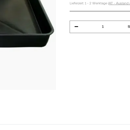
Lieferzeit:
1 - 2 Werktage
(AT - Ausland
S