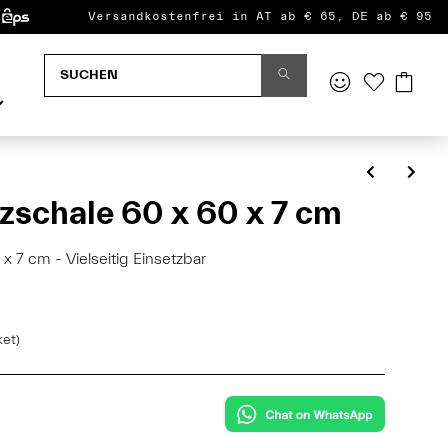
Versandkostenfrei in AT ab € 65, DE ab € 95
zschale 60 x 60 x 7 cm
x 7 cm - Vielseitig Einsetzbar
ket)