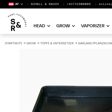
AT
SCHALL & RAUCH
+43732908086
online
HEAD
GROW
VAPORIZER
STARTSEITE
GROW
TÖPFE & UNTERSETZER
GARLAND PFLANZSCHAL