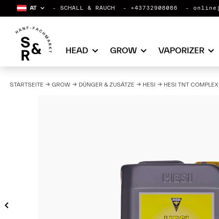
AT
SCHALL & RAUCH
+43732908086
online
HEAD
GROW
VAPORIZER
STARTSEITE
GROW
DÜNGER & ZUSÄTZE
HESI
HESI TNT COMPLEX