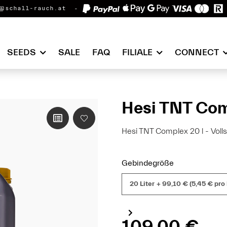
@schall-rauch.at
SEEDS
SALE
FAQ
FILIALE
CONNECT
Hesi TNT Com
Hesi TNT Complex 20 l - Voll
Gebindegröße
20 Liter
+ 99,10 € (5,45 € pro 
109,00 €