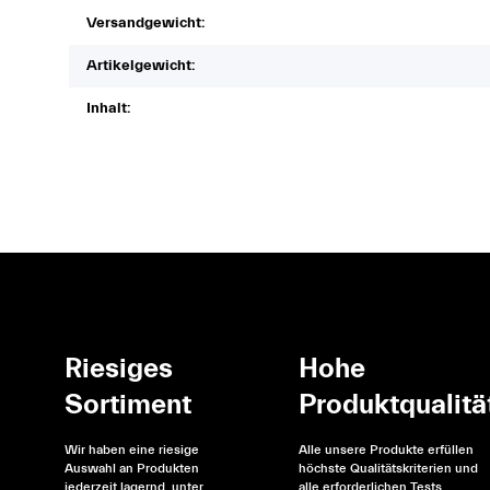
Versandgewicht:
Artikelgewicht:
Inhalt:
Riesiges
Hohe
Sortiment
Produktqualitä
Wir haben eine riesige
Alle unsere Produkte erfüllen
Auswahl an Produkten
höchste Qualitätskriterien und
jederzeit lagernd, unter
alle erforderlichen Tests