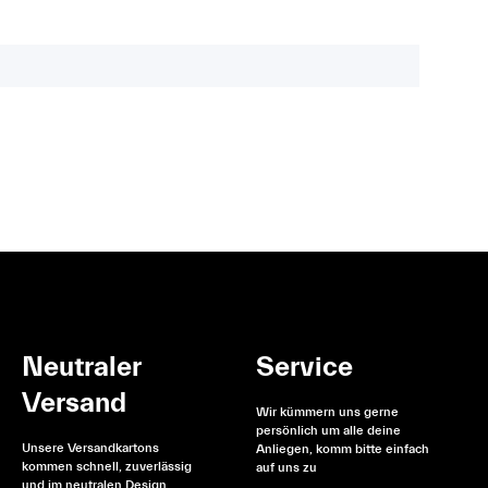
Neutraler
Service
Versand
Wir kümmern uns gerne
persönlich um alle deine
Unsere Versandkartons
Anliegen, komm bitte einfach
kommen schnell, zuverlässig
auf uns zu
und im neutralen Design