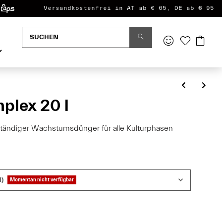
Versandkostenfrei in AT ab € 65, DE ab € 95
plex 20 l
ständiger Wachstumsdünger für alle Kulturphasen
l)
Momentan nicht verfügbar