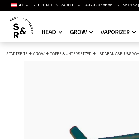
AT
SCHALL & RAUCH
+43732908086
online
HEAD
GROW
VAPORIZER
STARTSEITE
GROW
TÖPFE & UNTERSETZER
LIBRABAK ABFLUSSROH