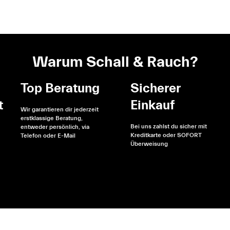
Warum Schall & Rauch?
Top Beratung
Sicherer
t
Einkauf
Wir garantieren dir jederzeit
erstklassige Beratung,
Bei uns zahlst du sicher mit
entweder persönlich, via
Kreditkarte oder SOFORT
Telefon oder E-Mail
Überweisung