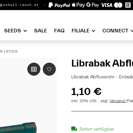
@schall-rauch.at
SEEDS
SALE
FAQ
FILIALE
CONNECT
R 1 STÜCK
Librabak Abfl
Librabak Abflussrohr - Entwä
1,10 €
inkl. 20% USt. , zzgl.
Versand
(Pa
Sofort verfügbar