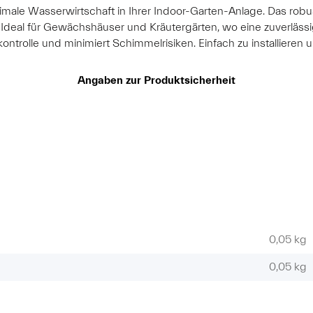
timale Wasserwirtschaft in Ihrer Indoor-Garten-Anlage. Das rob
 Ideal für Gewächshäuser und Kräutergärten, wo eine zuverlässi
olle und minimiert Schimmelrisiken. Einfach zu installieren u
Angaben zur Produktsicherheit
0,05 kg
0,05
kg