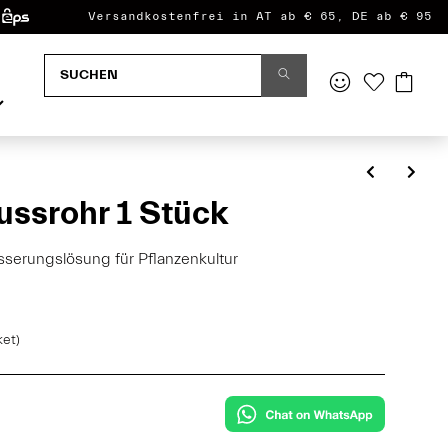
Versandkostenfrei in AT ab € 65, DE ab € 95
ussrohr 1 Stück
sserungslösung für Pflanzenkultur
ket)