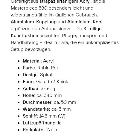
Gefertigt aus
strapazierfähigem Acryl
, ist die
Masterpiece 580 besonders leicht und
widerstandsfähig im täglichen Gebrauch.
Aluminium-Kupplung
und
Aluminium-Kopf
ergänzen den Aufbau sinnvoll. Die
3-teilige
Konstruktion
erleichtert Pflege, Transport und
Handhabung – ideal für alle, die ein unkompliziertes
Setup bevorzugen.
Material:
Acryl
Farbe:
Rubin Rot
Design:
Spiral
Form:
Gerade / Knick
Aufbau:
3-teilig
Höhe:
ca. 580 mm
Durchmesser:
ca. 50 mm
Wandstärke:
ca. 5 mm
Schliff:
14,5 mm (W)
Luftzugöffnung:
Ja
Perkolator:
Nein