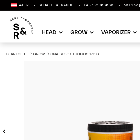
AT
SCHALL & RAUCH
+43732908086
online
HEAD
GROW
VAPORIZER
STARTSEITE
GROW
ONA BLOCK TROPICS 170 G