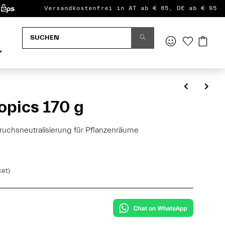
Versandkostenfrei in AT ab € 65, DE ab € 95
opics 170 g
ruchsneutralisierung für Pflanzenräume
ket)