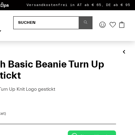
Versandkostenfrei in AT ab € 65, DE ab € 95
h Basic Beanie Turn Up
tickt
Turn Up Knit Logo gestickt
ket)