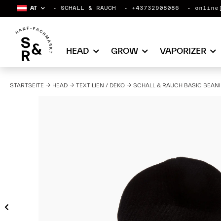
AT
SCHALL & RAUCH
+43732908086
online
HEAD
GROW
VAPORIZER
STARTSEITE
HEAD
TEXTILIEN / DEKO
SCHALL & RAUCH BASIC BEANI