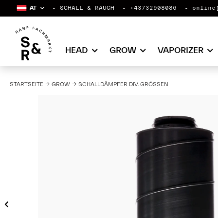
AT
SCHALL & RAUCH
+43732908086
online
HEAD
GROW
VAPORIZER
STARTSEITE
GROW
SCHALLDÄMPFER DIV. GRÖSSEN