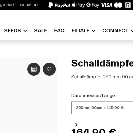
@schall-rauch.at
SEEDS
SALE
FAQ
FILIALE
CONNECT
Schalldämpf
Schalldämpfer 250 mm 90 cm
Durchmesser/Länge
250mm 90cm
+ 115,90 €
164,90 €