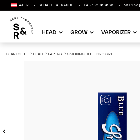
AT
SCHALL & RAUCH
+43732908086
online
HEAD
GROW
VAPORIZER
STARTSEITE
HEAD
PAPERS
SMOKING BLUE KING SIZE