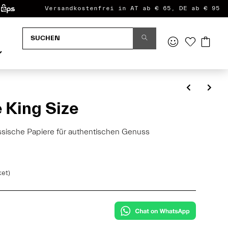
Versandkostenfrei in AT ab € 65, DE ab € 95
 King Size
ssische Papiere für authentischen Genuss
ket)