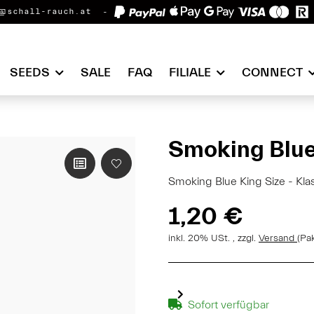
@schall-rauch.at
SEEDS
SALE
FAQ
FILIALE
CONNECT
Smoking Blue
Smoking Blue King Size - Kla
1,20 €
inkl. 20% USt. , zzgl.
Versand
(Pa
Sofort verfügbar