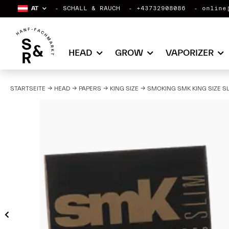
AT
SCHALL & RAUCH
+43732908086
online
HEAD
GROW
VAPORIZER
STARTSEITE
HEAD
PAPERS
KING SIZE
SMOKING SMK KING SIZE S