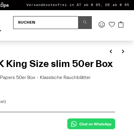
Versandkostenfrei in AT ab € 65, DE ab € 95
King Size slim 50er Box
Papers 50er Box - Klassische Rauchblätter
ket)