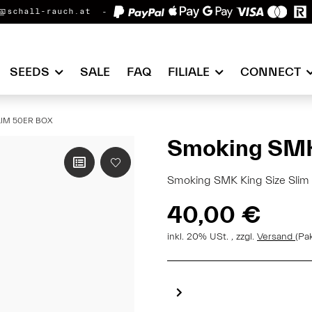
@schall-rauch.at
SEEDS
SALE
FAQ
FILIALE
CONNECT
LIM 50ER BOX
Smoking SMK 
Smoking SMK King Size Slim 
40,00 €
inkl. 20% USt. , zzgl.
Versand
(Pa