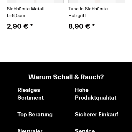
Siebbürste Metall
Tune In Siebbürste
L=6,5cm
Holzgriff
2,90 €
*
8,90 €
*
Warum Schall & Rauch?
Riesiges
Hohe
Sortiment
Produktqualität
Top Beratung
Sicherer Einkauf
Neutraler
Service