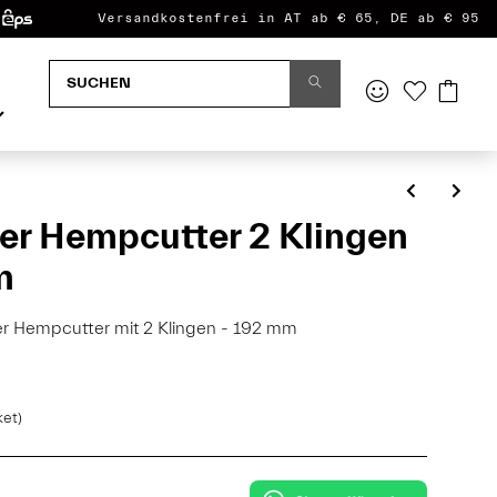
Versandkostenfrei in AT ab € 65, DE ab € 95
r Hempcutter 2 Klingen
m
 Hempcutter mit 2 Klingen - 192 mm
ket)