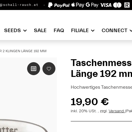
@schall-rauch.at
SEEDS
SALE
FAQ
FILIALE
CONNECT
2 KLINGEN LÄNGE 192 MM
Taschenmesse
Länge 192 m
Hochwertiges Taschenmesser
19,90 €
inkl. 20% USt. , zzgl.
Versand
(Pa