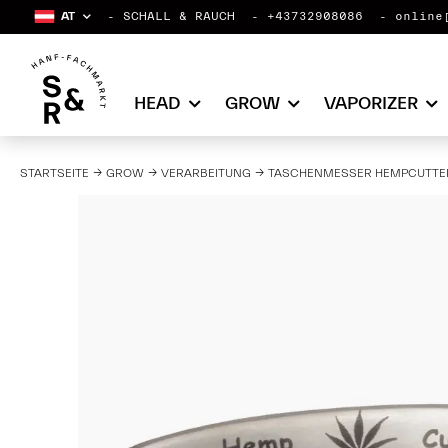
AT
SCHALL & RAUCH
+43732908086
online
HEAD
GROW
VAPORIZER
STARTSEITE
GROW
VERARBEITUNG
TASCHENMESSER HEMPCUTTER 