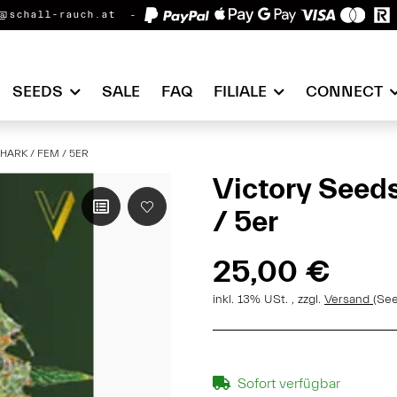
@schall-rauch.at
SEEDS
SALE
FAQ
FILIALE
CONNECT
HARK / FEM / 5ER
Victory Seed
/ 5er
25,00 €
inkl. 13% USt. , zzgl.
Versand
(Se
Sofort verfügbar