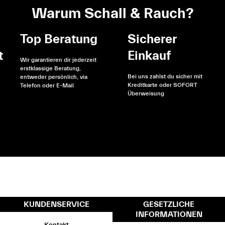
Warum Schall & Rauch?
Top Beratung
Sicherer
t
Einkauf
Wir garantieren dir jederzeit
erstklassige Beratung,
Bei uns zahlst du sicher mit
entweder persönlich, via
Kreditkarte oder SOFORT
Telefon oder E-Mail
Überweisung
KUNDENSERVICE
GESETZLICHE
INFORMATIONEN