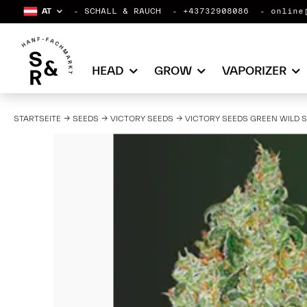
AT
SCHALL & RAUCH
+43732908086
online
HEAD
GROW
VAPORIZER
STARTSEITE
SEEDS
VICTORY SEEDS
VICTORY SEEDS GREEN WILD S