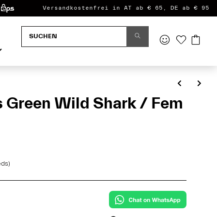
Versandkostenfrei in AT ab € 65, DE ab € 95
s Green Wild Shark / Fem
eds)