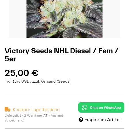
Victory Seeds NHL Diesel / Fem /
5er
25,00 €
inkl. 13% USt. , zzgl.
Versand
(Seeds)
Knapper Lagerbestand
Lieferzeit:
1 - 2 Werktage
(AT - Ausland
Frage zum Artikel
abweichend)