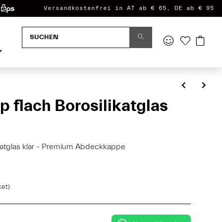
Versandkostenfrei in AT ab € 65, DE ab € 95
p flach Borosilikatglas
ikatglas klar - Premium Abdeckkappe
ket)