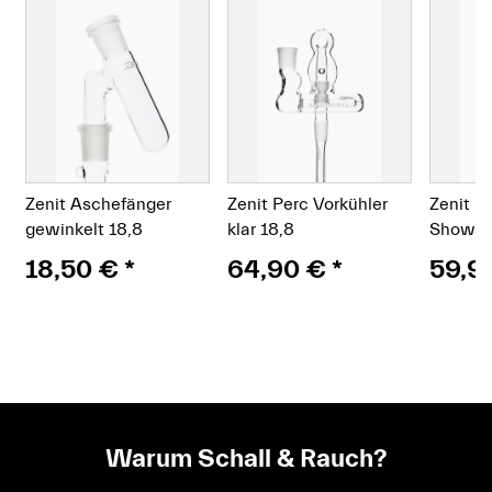
Zenit Aschefänger
Zenit Perc Vorkühler
Zenit P
gewinkelt 18,8
klar 18,8
Showerh
18,50 €
*
64,90 €
*
59,9
Warum Schall & Rauch?