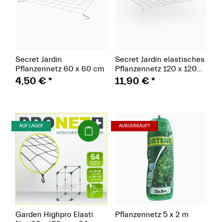
Secret Jardin
Secret Jardin elastisches
Pflanzennetz 60 x 60 cm
Pflanzennetz 120 x 120
cm
4,50 €
*
11,90 €
*
(Paket)
(Paket)
AUF LAGER
AUSVERKAUFT
Garden Highpro Elasti
Pflanzennetz 5 x 2 m