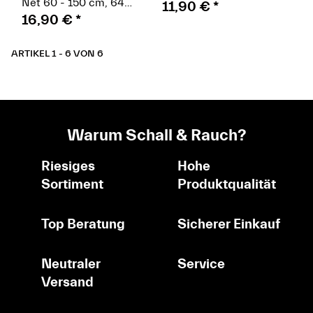
Net 60 - 150 cm, 64
11,90 €
*
Netzfelder
16,90 €
*
ARTIKEL 1 - 6 VON 6
Warum Schall & Rauch?
Riesiges
Hohe
Sortiment
Produktqualität
Top Beratung
Sicherer Einkauf
Neutraler
Service
Versand