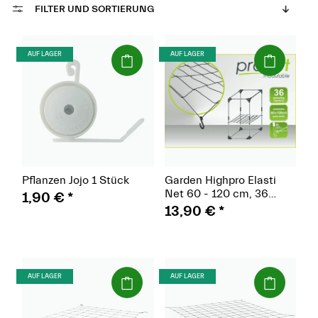
FILTER UND SORTIERUNG
(Paket)
(Paket)
AUF LAGER
AUF LAGER
Pflanzen Jojo 1 Stück
Garden Highpro Elasti
Net 60 - 120 cm, 36
1,90 €
*
Netzfelder
13,90 €
*
(Paket)
(Paket)
AUF LAGER
AUF LAGER