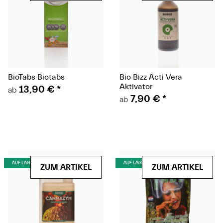
kannst.
BioTabs Biotabs
Bio Bizz Acti Vera
Aktivator
13,90 €
*
ab
7,90 €
*
ab
(Paket)
(Paket)
AUF LAGER
AUF LAGER
ZUM ARTIKEL
ZUM ARTIKEL