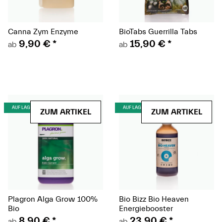
Canna Zym Enzyme
BioTabs Guerrilla Tabs
9,90 €
*
15,90 €
*
ab
ab
(Paket)
(Paket)
AUF LAGER
AUF LAGER
ZUM ARTIKEL
ZUM ARTIKEL
Plagron Alga Grow 100%
Bio Bizz Bio Heaven
Bio
Energiebooster
8,90 €
*
23,90 €
*
ab
ab