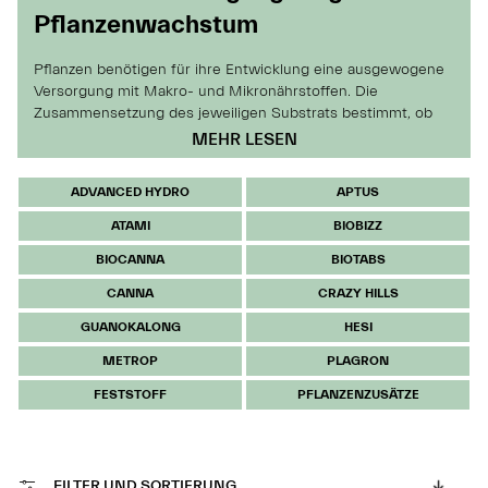
Pflanzenwachstum
Pflanzen benötigen für ihre Entwicklung eine ausgewogene
Versorgung mit Makro- und Mikronährstoffen. Die
Zusammensetzung des jeweiligen Substrats bestimmt, ob
diese Nährstoffe ausreichend vorhanden sind oder ergänzt
MEHR LESEN
werden müssen. In der Kategorie „Dünger & Zusätze“ findest
du eine sorgfältig ausgewählte Produktpalette, die auf
ADVANCED HYDRO
APTUS
verschiedene Substrate, Pflanzentypen und
Entwicklungsphasen abgestimmt ist – ideal für Indoor- und
ATAMI
BIOBIZZ
Outdoor-Kultivierung, Hobbygärtnerei und anspruchsvolle
BIOCANNA
BIOTABS
Pflanzenhaltung.
CANNA
CRAZY HILLS
Organische Dünger unterstützen das Bodenleben und
fördern eine natürliche Nährstofffreisetzung. Viele dieser
GUANOKALONG
HESI
Produkte bestehen aus pflanzlichen Rohstoffen wie Algen,
METROP
PLAGRON
Rüben oder anderen fermentierten Materialien. Sie eignen
sich besonders gut für langfristig angelegte
FESTSTOFF
PFLANZENZUSÄTZE
Pflanzensysteme, in denen eine kontinuierliche Versorgung
gewünscht ist. Auch Langzeitdünger in Granulat- oder
Pelletform sind erhältlich und geben ihre Nährstoffe nach
und nach beim Wässern ab.
FILTER UND SORTIERUNG