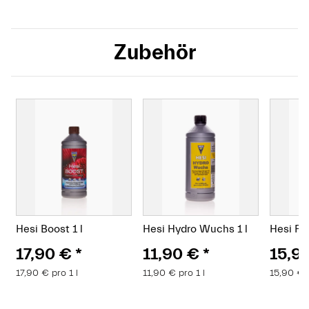
Zubehör
Hesi Boost 1 l
Hesi Hydro Wuchs 1 l
Hesi PK 
17,90 €
*
11,90 €
*
15,9
17,90 € pro 1 l
11,90 € pro 1 l
15,90 € p